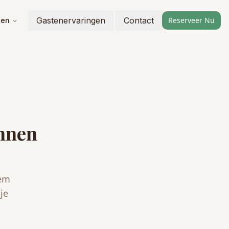
Gastenervaringen
Contact
Reserveer Nu
ten
unnen
eem
je