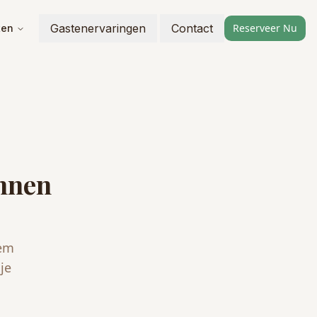
Gastenervaringen
Contact
Reserveer Nu
ten
unnen
eem
je