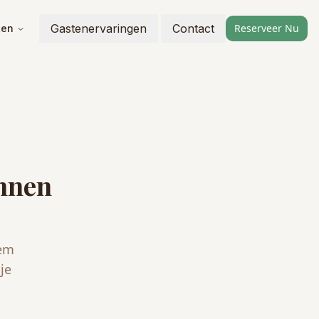
Gastenervaringen
Contact
Reserveer Nu
ten
unnen
eem
je