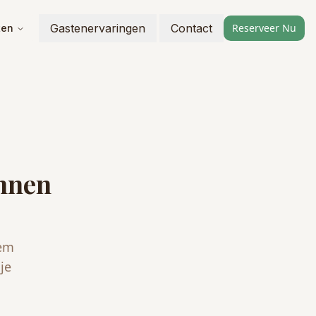
Gastenervaringen
Contact
Reserveer Nu
ten
unnen
eem
je