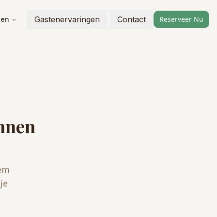
Gastenervaringen
Contact
Reserveer Nu
ten
unnen
eem
je