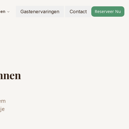
Gastenervaringen
Contact
Reserveer Nu
ten
unnen
eem
je