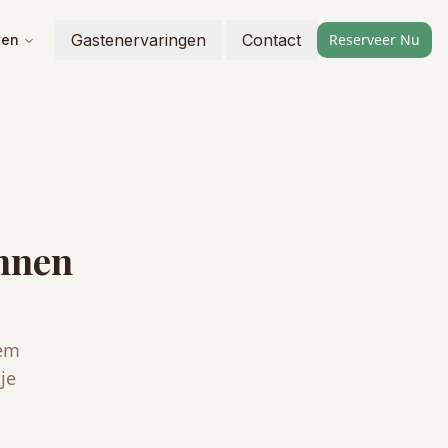
Gastenervaringen
Contact
Reserveer Nu
ten
unnen
eem
je