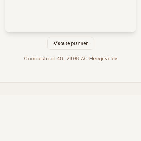
Route plannen
Goorsestraat 49, 7496 AC Hengevelde
Blijf op de hoogte
Schrijf u in voor onze nieuwsbrief en ontvang
exclusieve aanbiedingen en tips over Ayurveda.