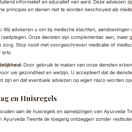
itsluitend informatief en educatief van aard. Deze adviezen z
che principes en dienen niet te worden beschouwd als medis
:
Wij adviseren u om bij medische klachten, aandoeningen o
 te raadplegen. Onze diensten zijn complementair aan, maar
e zorg. Stop nooit met voorgeschreven medicatie of medis
 arts.
elijkheid:
Door gebruik te maken van onze diensten erkent
voor uw gezondheid en welzijn. U accepteert dat de diens
t zijn en dat eventuele adviezen op eigen risico worden op
rag en Huisregels
e houden aan de huisregels en aanwijzingen van Ayurveda Tw
n Ayurveda Twente de toegang ontzeggen zonder restitutie