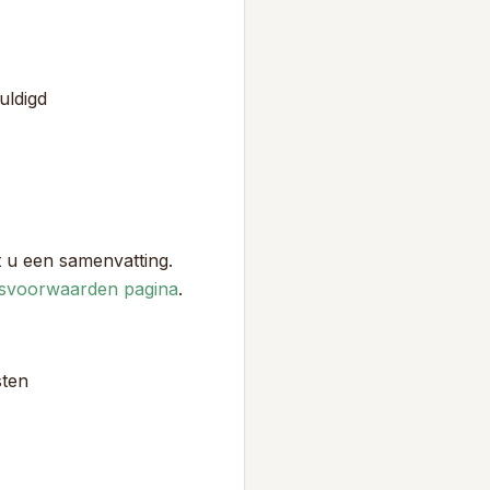
uldigd
t u een samenvatting.
gsvoorwaarden pagina
.
sten