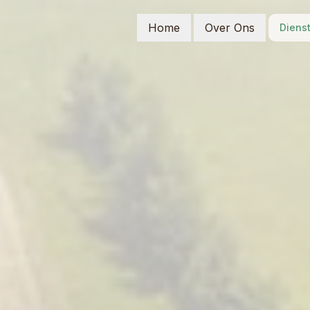
Home
Over Ons
Diens