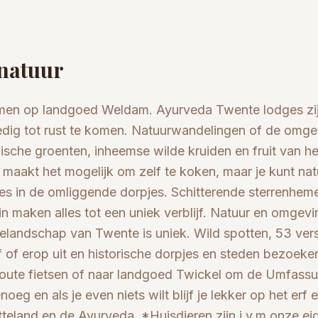
 natuur
komen op landgoed Weldam. Ayurveda Twente lodges zij
ledig tot rust te komen. Natuurwandelingen of de omge
gische groenten, inheemse wilde kruiden en fruit van h
maakt het mogelijk om zelf te koken, maar je kunt natu
jes in de omliggende dorpjes. Schitterende sterrenheme
uin maken alles tot een uniek verblijf. Natuur en omgevi
selandschap van Twente is uniek. Wild spotten, 53 ver
ijf of erop uit en historische dorpjes en steden bezoeke
nroute fietsen of naar landgoed Twickel om de Umfas
g en als je even niets wilt blijf je lekker op het erf
tteland en de Ayurveda. *Huisdieren zijn i.v.m onze eig