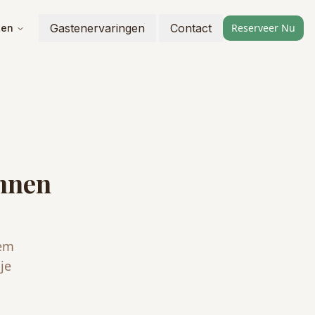
Gastenervaringen
Contact
Reserveer Nu
ten
unnen
eem
je