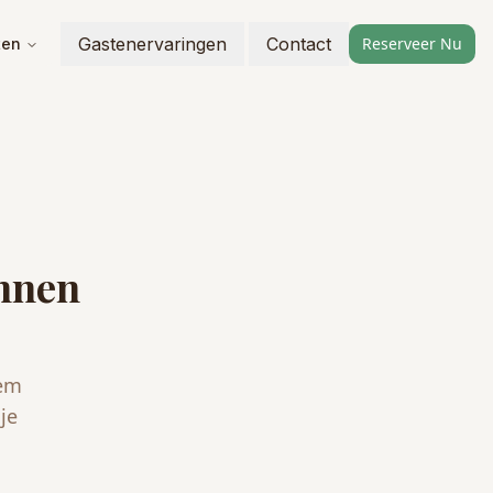
Gastenervaringen
Contact
Reserveer Nu
ten
unnen
eem
je